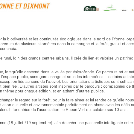
er la biodiversité et les continuités écologiques dans le nord de l’Yonne, org
n parcours de plusieurs kilomètres dans la campagne et la forêt, gratuit et a
eur choix.
e rural, loin des grands centres urbains. Il crée du lien et valorise un patrim
e, lorsqu’elle descend dans la vallée par Valprofonde. Ce parcours art et natu
l’espace public, sans gardiennage et sous les intempéries – certains artistes
uf exception liée au sens de l’œuvre). Les orientations artistiques sont suff
est bien réel. D’autres artistes sont inspirés par le parcours : compagnies d
un thème pour chaque édition, et en attirant d’autres publics.
r changer le regard sur la forêt, pour la faire aimer et lui rendre ce qu’elle no
diation culturelle et environnementale parfaitement en phase avec les défis a
utenuit, fondatrice de l’association Le Ruban Vert qui célèbre ses 10 ans.
 (18 juillet /19 septembre), afin de créer une passerelle intelligente entre l’