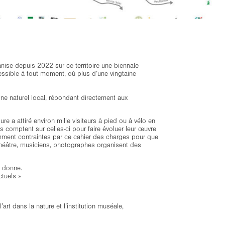
anise depuis 2022 sur ce territoire une biennale
ccessible à tout moment, où plus d’une vingtaine
oine naturel local, répondant directement aux
re a attiré environ mille visiteurs à pied ou à vélo en
 comptent sur celles-ci pour faire évoluer leur œuvre
isamment contraintes par ce cahier des charges pour que
e théâtre, musiciens, photographes organisent des
us donne.
ctuels »
art dans la nature et l’institution muséale,