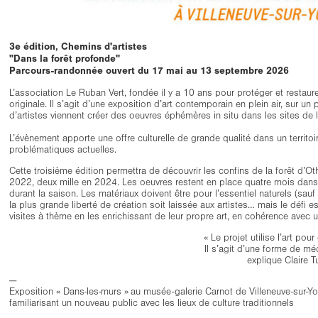
3e édition, Chemins d'artistes
"Dans la forêt profonde"
Parcours-randonnée ouvert du 17 mai au 13 septembre 2026
L’association Le Ruban Vert, fondée il y a 10 ans pour protéger et restaur
originale.
Il s’agit d’une exposition d’art contemporain en plein air, sur u
d’artistes viennent créer des oeuvres éphémères in situ dans les sites de l
L’évènement apporte une offre culturelle de grande qualité dans un territoir
problématiques actuelles.
Cette troisième édition permettra de découvrir les confins de la forêt d’Oth
2022, deux mille en 2024.
Les oeuvres restent en place quatre mois dans 
durant la saison. Les matériaux doivent être pour l’essentiel naturels (sa
la plus grande liberté de création soit laissée aux artistes… mais le défi 
visites à thème en les enrichissant de leur propre art, en cohérence avec 
« Le projet utilise l’art pou
Il s’agit d’une forme de mé
explique Claire T
--
Exposition « Dans-les-murs » au musée-galerie Carnot de Villeneuve-sur-Yonne
familiarisant un nouveau public avec les lieux de culture traditionnels